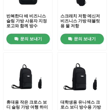
우리 에 관한 것
반복한다 배 비즈니스
스크래치 저항 메신저
슬링 가방 사용자 지정
비즈니스 가방 태블릿
로고와 함께 방수
용 물 저항
공장 투어
문의 보내기
문의 보내기
품질 관리
인용 을 요청 하십시오
노트북 가방
노트북 메신저 가방
휴대용 작은 크로스 보
대학생용 유니섹스 크
디 슬링 가방 여행 하이
로스 보디 방수용 가방
엄무용 노트북 가방