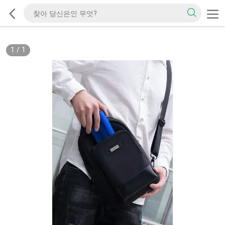
1
/
1