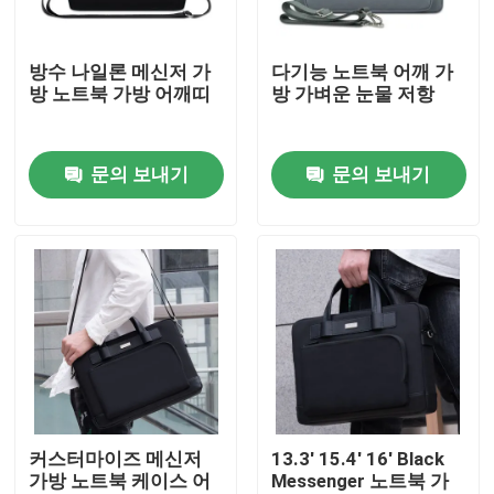
제품 소개
방수 나일론 메신저 가
다기능 노트북 어깨 가
방 노트북 가방 어깨띠
방 가벼운 눈물 저항
화면
문의 보내기
문의 보내기
노트북 가방
노트북 메신저 가방
엄무용 노트북 가방
비즈니스 스링백
커스터마이즈 메신저
13.3' 15.4' 16' Black
가방 노트북 케이스 어
Messenger 노트북 가
노트북 가방 수갑