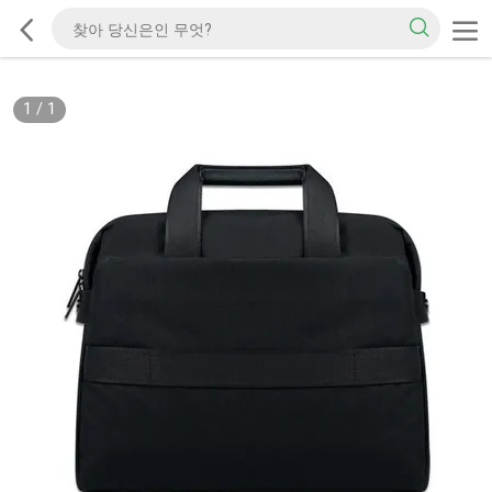
1
/
1