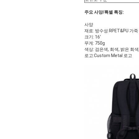
주요 사양/특별 특징:
사양
재료: 방수성 RPET&PU 가죽
크기: 16'
무게: 750g
색상: 검은색, 회색, 밝은 회
로고:Custom Metal 로고