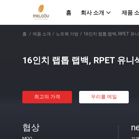
홈
회사 소개
제품 
홈
/
제품 소개
/
노트북 가방
/
16인치 랩톱 랩백, RPET 유
16인치 랩톱 랩백, RPET 유
최고의 가격
우리를 메일
협상
ne
MOQ
가