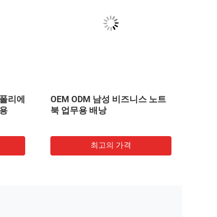
 폴리에
OEM ODM 남성 비즈니스 노트
맞춤형
행용
북 업무용 배낭
낭 가
질
최고의 가격