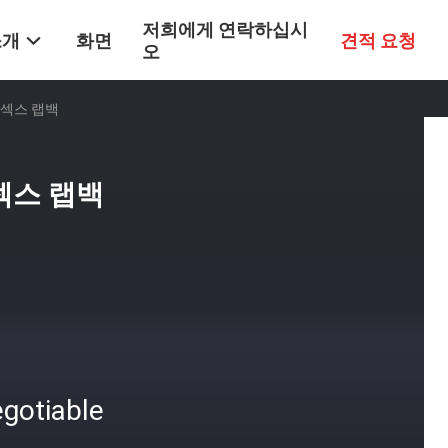
저희에게 연락하십시
소개
화면
견적 요청
오
니섹스 랩백
니섹스 랩백
gotiable
격