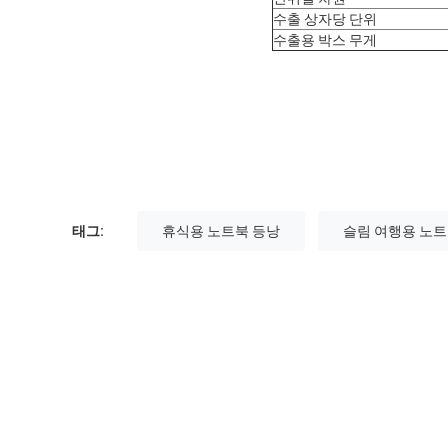
수출 상자당 단위
수출용 박스 무게
태그:
휴식용 노트북 등낭
슬림 여행용 노트