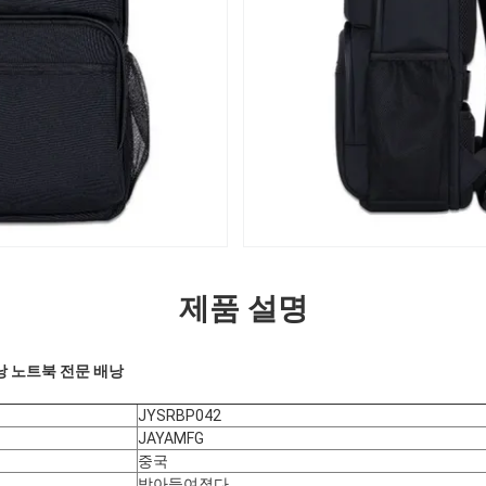
제품 설명
낭 노트북 전문 배낭
JYSRBP042
JAYAMFG
중국
받아들여졌다