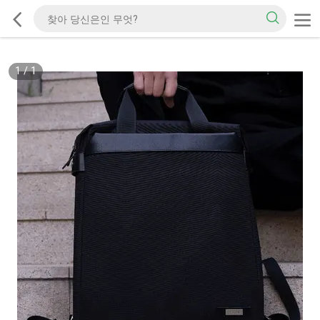
1
/
1