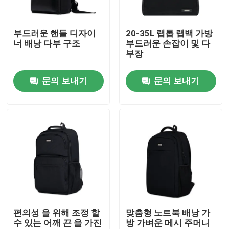
제품 소개
부드러운 핸들 디자이
20-35L 랩톱 랩백 가방
너 배낭 다부 구조
부드러운 손잡이 및 다
부장
화면
문의 보내기
문의 보내기
노트북 가방
노트북 메신저 가방
엄무용 노트북 가방
비즈니스 스링백
편의성 을 위해 조정 할
맞춤형 노트북 배낭 가
수 있는 어깨 끈 을 가진
방 가벼운 메시 주머니
노트북 가방 수갑