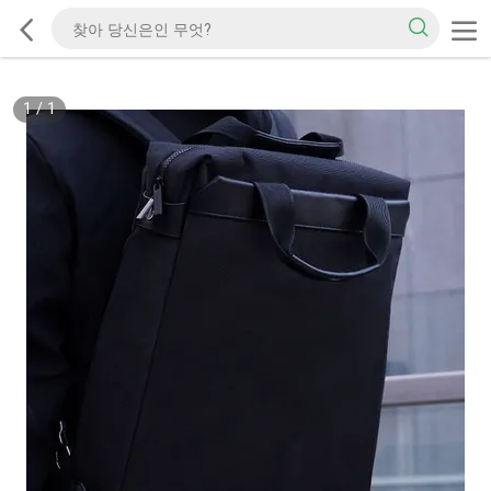
1
/
1