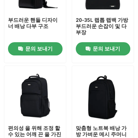
제품 소개
부드러운 핸들 디자이
20-35L 랩톱 랩백 가방
너 배낭 다부 구조
부드러운 손잡이 및 다
부장
화면
문의 보내기
문의 보내기
노트북 가방
노트북 메신저 가방
엄무용 노트북 가방
비즈니스 스링백
편의성 을 위해 조정 할
맞춤형 노트북 배낭 가
수 있는 어깨 끈 을 가진
방 가벼운 메시 주머니
노트북 가방 수갑