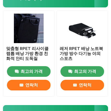
비즈니스 스링백
노트북 가방 수갑
테크 저장 가방
맞춤형 RPET 리사이클
레저 RPET 배낭 노트북
랩톱 배낭 가방 환경 친
가방 방수 다기능 야외
화적 안티 도둑질
스포츠
보호용 맥북 케이스
최고의 가격
최고의 가격
아이패드 케이스 커버
연락처
연락처
보호 아이폰 케이스
노트북 가방 용품