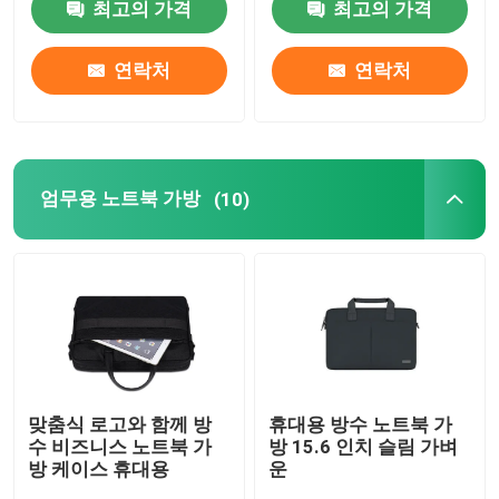
최고의 가격
최고의 가격
우리 에 관한 것
연락처
연락처
공장 투어
엄무용 노트북 가방
(10)
품질 관리
인용 을 요청 하십시오
노트북 가방
노트북 메신저 가방
맞춤식 로고와 함께 방
휴대용 방수 노트북 가
수 비즈니스 노트북 가
방 15.6 인치 슬림 가벼
방 케이스 휴대용
운
엄무용 노트북 가방